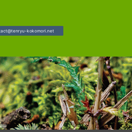
tact@tenryu-kokomori.net