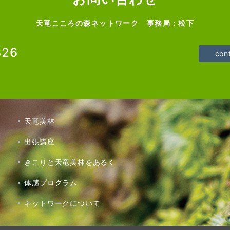
天竜こころの森ネットワーク 事務局：松下
326
con
天竜美林
出張講座
きこりと天竜美林をあるく
体感プログラム
ネットワークについて