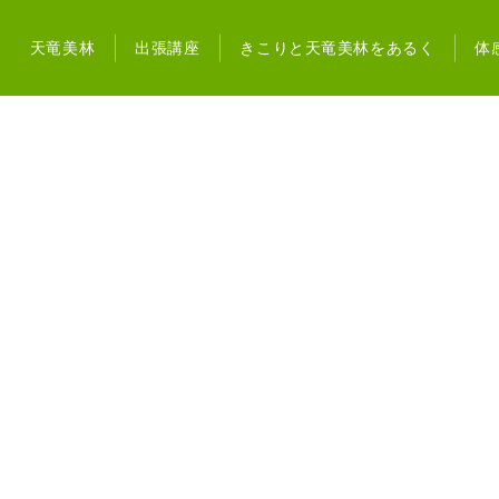
天竜美林
出張講座
きこりと天竜美林をあるく
体