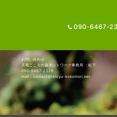
090-6467-2
お問い合わせ
天竜こころの森ネットワーク事務局 ：松下
090-6467-2326
mail：
contact@tenryu-kokomori.net