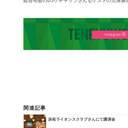
総合司会のDJケチャップさんもゲストの元体操
Instagram
投
稿
ナ
ビ
ゲ
関連記事
ー
浜松ライオンスクラブさんにて講演会
シ