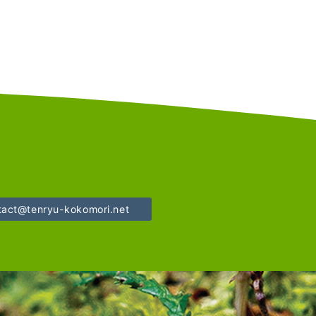
tact@tenryu-kokomori.net